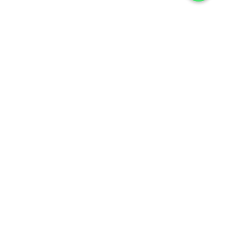
Home
About us
Services
Clients
Testimonials
Contact Us
Senin - Sabtu : 08.00 - 17:00