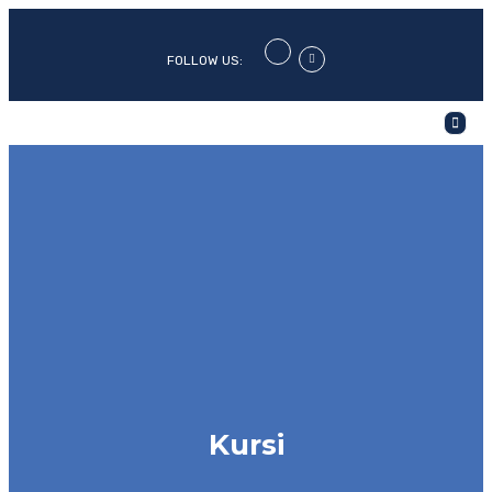
FOLLOW US:
Kursi