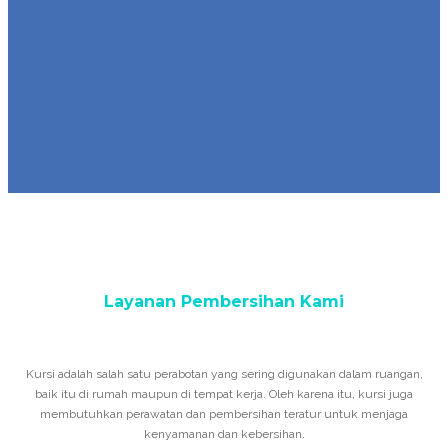
Layanan Pembersihan Kami
Kursi adalah salah satu perabotan yang sering digunakan dalam ruangan,
baik itu di rumah maupun di tempat kerja. Oleh karena itu, kursi juga
membutuhkan perawatan dan pembersihan teratur untuk menjaga
kenyamanan dan kebersihan.