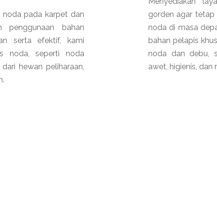
Menyediakan lay
 noda pada karpet dan
gorden agar tetap b
am penggunaan bahan
noda di masa dep
 serta efektif, kami
bahan pelapis kh
s noda, seperti noda
noda dan debu, s
ari hewan peliharaan,
awet, higienis, dan
n.