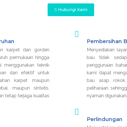
Hubungi Kami
ruhan
Pembersihan B
an karpet dan gorden
Menyediakan laya
uruh permukaan hingga
bau tidak seda
mi menggunakan teknik
penggunaan bahan
an dan efektif untuk
kami dapat menga
bahan karpet maupun
bau asap rokok
bal, maupun sintetis,
peliharaan, sehing
an tetap terjaga kualitas
nyaman digunakan
Perlindungan