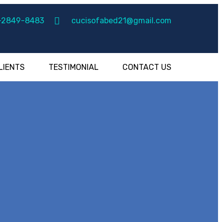
-2849-8483
cucisofabed21@gmail.com
LIENTS
TESTIMONIAL
CONTACT US