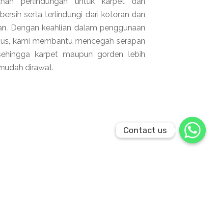
anan perlindungan untuk karpet dan
ersih serta terlindungi dari kotoran dan
an. Dengan keahlian dalam penggunaan
usus, kami membantu mencegah serapan
ehingga karpet maupun gorden lebih
 mudah dirawat.
Contact us
Contact us